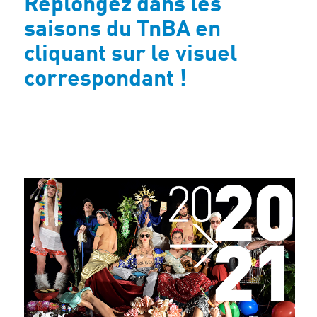
Replongez dans les
Archives
saisons du TnBA en
cliquant sur le visuel
correspondant !