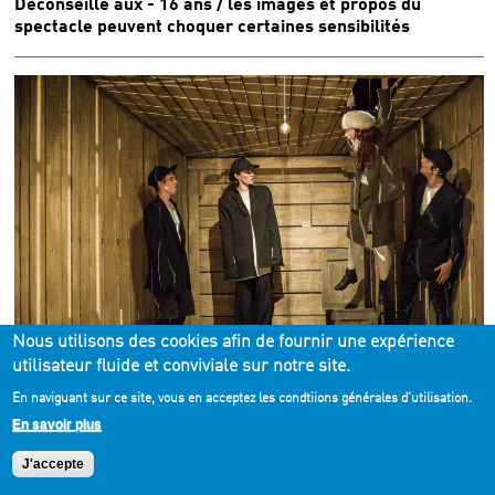
Déconseillé aux - 16 ans / les images et propos du
spectacle peuvent choquer certaines sensibilités
Nous utilisons des cookies afin de fournir une expérience
utilisateur fluide et conviviale sur notre site.
À voir en famille
En naviguant sur ce site, vous en acceptez les condtiions générales d'utilisation.
22 > 25 mars
En savoir plus
L'Arche part à 8 heures
J'accepte
Texte Ulrich Hub - Mise en scène Betty Heurtebise