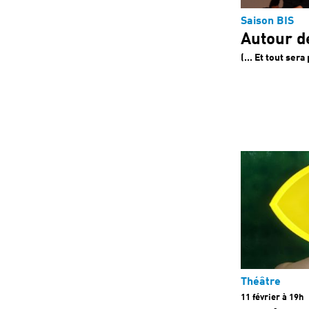
Saison BIS
Autour de
(... Et tout ser
Théâtre
11 février à 19h