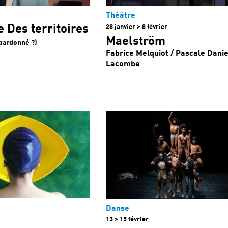
Théâtre
 Des territoires
28 janvier > 8 février
Maelström
a pardonné ?)
Fabrice Melquiot / Pascale Danie
Lacombe
Danse
13 > 15 février