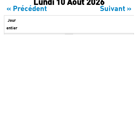
Onglets principaux
Lundi 10 Août 2026
Archives
« Précédent
Suivant »
Jour
entier