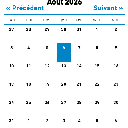
Onglets principaux
Août 2026
Archives
« Précédent
Suivant »
lun
mar
mer
jeu
ven
sam
dim
27
28
29
30
31
1
2
3
4
5
6
7
8
9
10
11
12
13
14
15
16
17
18
19
20
21
22
23
24
25
26
27
28
29
30
31
1
2
3
4
5
6