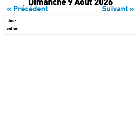
Onglets principaux
Dimanche 9 Août 2026
Archives
« Précédent
Suivant »
Jour
entier