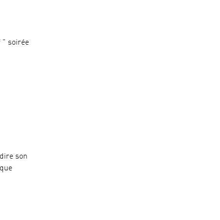
 " soirée
dire son
ique