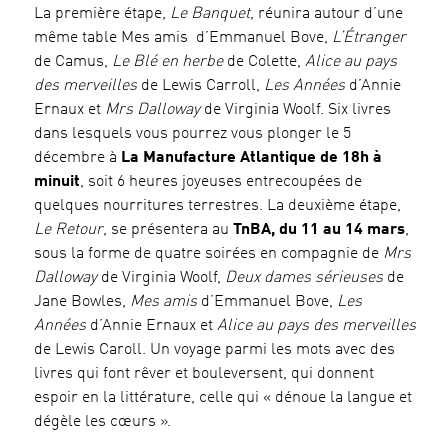
La première étape,
Le Banquet
, réunira autour d’une
même table Mes amis d’Emmanuel Bove,
L’Étranger
de Camus,
Le Blé en herbe
de Colette,
Alice au pays
des merveilles
de Lewis Carroll,
Les Années
d’Annie
Ernaux et
Mrs Dalloway
de Virginia Woolf. Six livres
dans lesquels vous pourrez vous plonger le 5
décembre à
La Manufacture Atlantique de 18h à
minuit
, soit 6 heures joyeuses entrecoupées de
quelques nourritures terrestres. La deuxième étape,
Le Retour
, se présentera au
TnBA, du 11 au 14 mars
,
sous la forme de quatre soirées en compagnie de
Mrs
Dalloway
de Virginia Woolf,
Deux dames sérieuses
de
Jane Bowles,
Mes amis
d’Emmanuel Bove,
Les
Années
d’Annie Ernaux et
Alice au pays des merveilles
de Lewis Caroll. Un voyage parmi les mots avec des
livres qui font rêver et bouleversent, qui donnent
espoir en la littérature, celle qui « dénoue la langue et
dégèle les cœurs ».