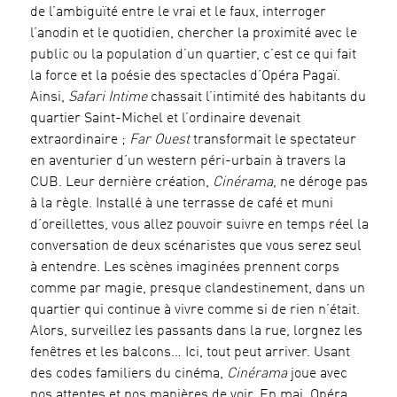
de l’ambiguïté entre le vrai et le faux, interroger
l’anodin et le quotidien, chercher la proximité avec le
public ou la population d’un quartier, c’est ce qui fait
la force et la poésie des spectacles d’Opéra Pagaï.
Ainsi,
Safari Intime
chassait l’intimité des habitants du
quartier Saint-Michel et l’ordinaire devenait
extraordinaire ;
Far Ouest
transformait le spectateur
en aventurier d’un western péri-urbain à travers la
CUB. Leur dernière création,
Cinérama
, ne déroge pas
à la règle. Installé à une terrasse de café et muni
d’oreillettes, vous allez pouvoir suivre en temps réel la
conversation de deux scénaristes que vous serez seul
à entendre. Les scènes imaginées prennent corps
comme par magie, presque clandestinement, dans un
quartier qui continue à vivre comme si de rien n’était.
Alors, surveillez les passants dans la rue, lorgnez les
fenêtres et les balcons… Ici, tout peut arriver. Usant
des codes familiers du cinéma,
Cinérama
joue avec
nos attentes et nos manières de voir. En mai, Opéra